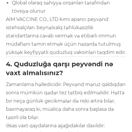
Qlobal olaraq səhiyyə orqanları tərəfindən
tövsiyə olunur
AIM VACCINE CO., LTD kimi aparıcı peyvənd
istehsalçıları. beynəlxalq təhlükəsizlik
standartlarına cavab vermək və etibarlı immun
müdafiəni təmin etmək üçün nəzərdə tutulmuş
yüksək keyfiyyətli quduzluq vaksinləri təqdim edir.
4. Quduzluğa qarşı peyvəndi nə
vaxt almalısınız?
Zamanlama həlledicidir. Peyvənd məruz qaldıqdan
sonra mümkün qədər tez tətbiq edilməlidir. Hətta
bir neçə günlük gecikmələr də riski artıra bilər,
baxmayaraq ki, müalicə daha sonra başlasa da
təsirli ola bilər.
Əsas vaxt qaydalarına aşağıdakılar daxildir: