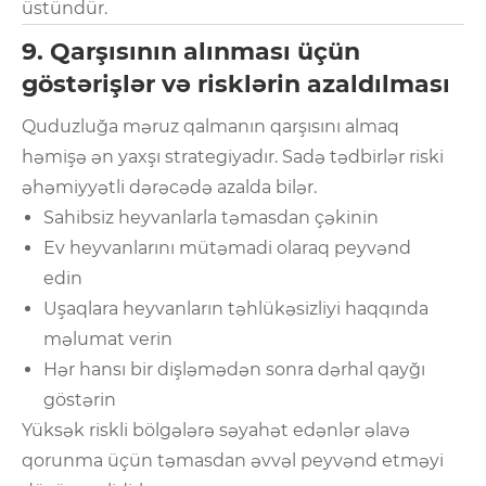
üstündür.
9. Qarşısının alınması üçün
göstərişlər və risklərin azaldılması
Quduzluğa məruz qalmanın qarşısını almaq
həmişə ən yaxşı strategiyadır. Sadə tədbirlər riski
əhəmiyyətli dərəcədə azalda bilər.
Sahibsiz heyvanlarla təmasdan çəkinin
Ev heyvanlarını mütəmadi olaraq peyvənd
edin
Uşaqlara heyvanların təhlükəsizliyi haqqında
məlumat verin
Hər hansı bir dişləmədən sonra dərhal qayğı
göstərin
Yüksək riskli bölgələrə səyahət edənlər əlavə
qorunma üçün təmasdan əvvəl peyvənd etməyi