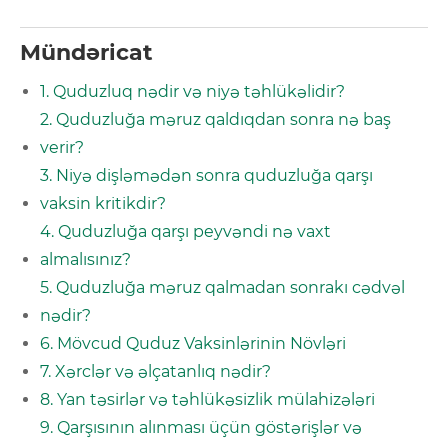
Mündəricat
1. Quduzluq nədir və niyə təhlükəlidir?
2. Quduzluğa məruz qaldıqdan sonra nə baş
verir?
3. Niyə dişləmədən sonra quduzluğa qarşı
vaksin kritikdir?
4. Quduzluğa qarşı peyvəndi nə vaxt
almalısınız?
5. Quduzluğa məruz qalmadan sonrakı cədvəl
nədir?
6. Mövcud Quduz Vaksinlərinin Növləri
7. Xərclər və əlçatanlıq nədir?
8. Yan təsirlər və təhlükəsizlik mülahizələri
9. Qarşısının alınması üçün göstərişlər və