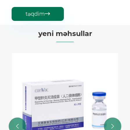
təqdim

yeni məhsullar
Meningokokk polisaxarid pey
Ətraflı Baxın >>

