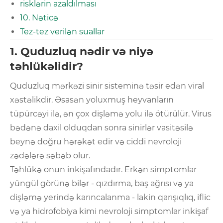
risklərin azaldılması
10. Nəticə
Tez-tez verilən suallar
1. Quduzluq nədir və niyə
təhlükəlidir?
Quduzluq mərkəzi sinir sisteminə təsir edən viral
xəstəlikdir. Əsasən yoluxmuş heyvanların
tüpürcəyi ilə, ən çox dişləmə yolu ilə ötürülür. Virus
bədənə daxil olduqdan sonra sinirlər vasitəsilə
beynə doğru hərəkət edir və ciddi nevroloji
zədələrə səbəb olur.
Təhlükə onun inkişafındadır. Erkən simptomlar
yüngül görünə bilər - qızdırma, baş ağrısı və ya
dişləmə yerində karıncalanma - lakin qarışıqlıq, iflic
və ya hidrofobiya kimi nevroloji simptomlar inkişaf