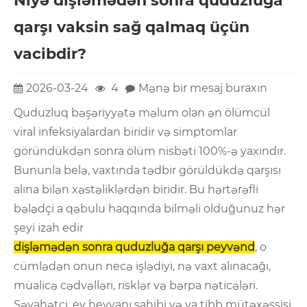
Niyə dişləmədən sonra quduzluğa
qarşı vaksin sağ qalmaq üçün
vacibdir?
2026-03-24
4
Mənə bir mesaj buraxın
Quduzluq bəşəriyyətə məlum olan ən ölümcül
viral infeksiyalardan biridir və simptomlar
göründükdən sonra ölüm nisbəti 100%-ə yaxındır.
Bununla belə, vaxtında tədbir görüldükdə qarşısı
alına bilən xəstəliklərdən biridir. Bu hərtərəfli
bələdçi a qəbulu haqqında bilməli olduğunuz hər
şeyi izah edir
dişləmədən sonra quduzluğa qarşı peyvənd
, o
cümlədən onun necə işlədiyi, nə vaxt alınacağı,
müalicə cədvəlləri, risklər və bərpa nəticələri.
Səyahətçi, ev heyvanı sahibi və ya tibb mütəxəssisi