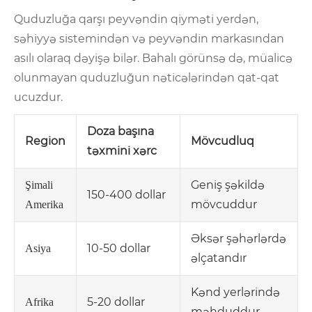
Quduzluğa qarşı peyvəndin qiyməti yerdən,
səhiyyə sistemindən və peyvəndin markasından
asılı olaraq dəyişə bilər. Bahalı görünsə də, müalicə
olunmayan quduzluğun nəticələrindən qat-qat
ucuzdur.
Doza başına
Region
Mövcudluq
təxmini xərc
Geniş şəkildə
Şimali
150-400 dollar
mövcuddur
Amerika
Əksər şəhərlərdə
10-50 dollar
Asiya
əlçatandır
Kənd yerlərində
5-20 dollar
Afrika
məhduddur