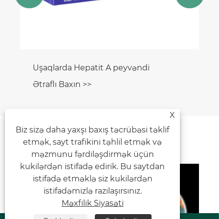
əndi
X
Xəbər Tövsiyələri
Biz sizə daha yaxşı baxış təcrübəsi təklif
etmək, sayt trafikini təhlil etmək və
məzmunu fərdiləşdirmək üçün
kukilərdən istifadə edirik. Bu saytdan
istifadə etməklə siz kukilərdən
Niyə Uşaq Hepatiti Peyvəndi Uşaqların
istifadəmizlə razılaşırsınız.
Sağlamlığı üçün Vacibdir?
Məxfilik Siyasəti
Ətraflı Baxın >>