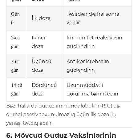
Təsirdən dərhal sonra
Gün
İlk doza
verilir
0
İkinci
İmmunitet reaksiyasını
3-cü
doza
gücləndirin
gün
Üçüncü
Antikor istehsalını
7-ci
doza
gücləndirin
gün
Dördüncü
Uzunmüddətli
14-cü
doza
qorunma təmin edin
gün
Bəzi hallarda quduz immunoqlobulini (RIG) də
dərhal passiv toxunulmazlıq üçün ilk doza ilə
yanaşı tətbiq edilir.
6. Mövcud Quduz Vaksinlərinin