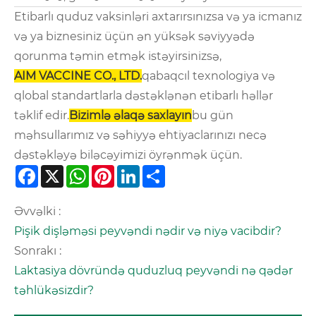
Etibarlı quduz vaksinləri axtarırsınızsa və ya icmanız
və ya biznesiniz üçün ən yüksək səviyyədə
qorunma təmin etmək istəyirsinizsə,
AIM VACCINE CO., LTD.
qabaqcıl texnologiya və
qlobal standartlarla dəstəklənən etibarlı həllər
təklif edir.
Bizimlə əlaqə saxlayın
bu gün
məhsullarımız və səhiyyə ehtiyaclarınızı necə
dəstəkləyə biləcəyimizi öyrənmək üçün.
Facebook
X
WhatsApp
Pinterest
LinkedIn
Share
Əvvəlki :
Pişik dişləməsi peyvəndi nədir və niyə vacibdir?
Sonrakı :
Laktasiya dövründə quduzluq peyvəndi nə qədər
təhlükəsizdir?