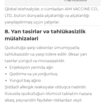
Qlobal istehsalçılar, o cümlədən AIM VACCINE CO.,
LTD., bütün dünyada əlçatanlığı və əlçatanlığı
yaxşılaşdırmaq üçün çalışırlar.
8. Yan təsirlər və təhlükəsizlik
mülahizələri
Quduzluğa qarşı vaksinlər ümumiyyətlə
təhlükəsizdir və yaxşı tolere edilir. Əksər yan
təsirlər yüngül və müvəqqətidir.
Enjeksiyon yerində ağrı
Qızdırma və ya yorğunluq
Yüngül baş ağrısı
Şiddətli allergik reaksiyalar olduqca nadirdir.
Xüsusilə quduzluğun ölümcül təbiətini nəzərə
alsaq, peyvəndin faydaları risklərdən xeyli