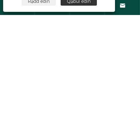
Rədd edin
Qəbul edin






Haqqımızda
Məhsullar
Bizimlə əlaqə saxlayın
BİZİ İZLƏ