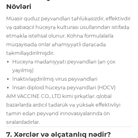
Növləri
Müasir quduz peyvəndləri təhlükəsizdir, effektivdir
və qabaqcıl hüceyrə kulturası üsullarından istifadə
etməklə istehsal olunur. Köhnə formulalarla
müqayisədə onlar əhəmiyyətli dərəcədə
təkmilləşdirilmişdir.
Hüceyrə mədəniyyəti peyvəndləri (ən çox
yayılmış)
İnaktivləşdirilmiş virus peyvəndləri
İnsan diploid hüceyrə peyvəndləri (HDCV)
AIM VACCINE CO., LTD kimi şirkətlər. qlobal
bazarlarda ardıcıl tədarük və yüksək effektivliyi
təmin edən peyvənd innovasiyalarında ön
sıralardadırlar.
7. Xərclər və əlçatanlıq nədir?