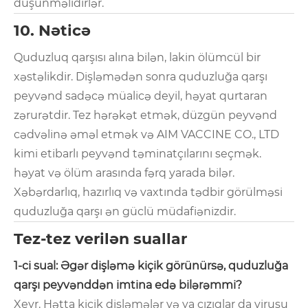
düşünməlidirlər.
10. Nəticə
Quduzluq qarşısı alına bilən, lakin ölümcül bir
xəstəlikdir. Dişləmədən sonra quduzluğa qarşı
peyvənd sadəcə müalicə deyil, həyat qurtaran
zərurətdir. Tez hərəkət etmək, düzgün peyvənd
cədvəlinə əməl etmək və AIM VACCINE CO., LTD
kimi etibarlı peyvənd təminatçılarını seçmək.
həyat və ölüm arasında fərq yarada bilər.
Xəbərdarlıq, hazırlıq və vaxtında tədbir görülməsi
quduzluğa qarşı ən güclü müdafiənizdir.
Tez-tez verilən suallar
1-ci sual: Əgər dişləmə kiçik görünürsə, quduzluğa
qarşı peyvənddən imtina edə bilərəmmi?
Xeyr. Hətta kiçik dişləmələr və ya cızıqlar da virusu