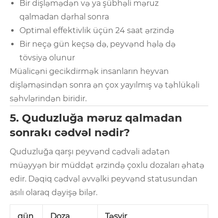
Bir dişləmədən və ya şübhəli məruz
qalmadan dərhal sonra
Optimal effektivlik üçün 24 saat ərzində
Bir neçə gün keçsə də, peyvənd hələ də
tövsiyə olunur
Müalicəni gecikdirmək insanların heyvan
dişləməsindən sonra ən çox yayılmış və təhlükəli
səhvlərindən biridir.
5. Quduzluğa məruz qalmadan
sonrakı cədvəl nədir?
Quduzluğa qarşı peyvənd cədvəli adətən
müəyyən bir müddət ərzində çoxlu dozaları əhatə
edir. Dəqiq cədvəl əvvəlki peyvənd statusundan
asılı olaraq dəyişə bilər.
gün
Doza
Təsvir