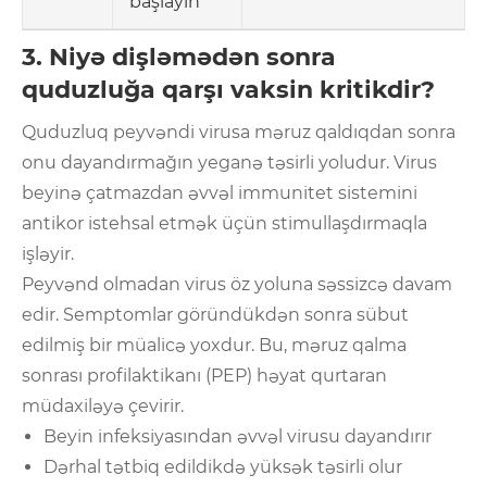
başlayın
3. Niyə dişləmədən sonra
quduzluğa qarşı vaksin kritikdir?
Quduzluq peyvəndi virusa məruz qaldıqdan sonra
onu dayandırmağın yeganə təsirli yoludur. Virus
beyinə çatmazdan əvvəl immunitet sistemini
antikor istehsal etmək üçün stimullaşdırmaqla
işləyir.
Peyvənd olmadan virus öz yoluna səssizcə davam
edir. Semptomlar göründükdən sonra sübut
edilmiş bir müalicə yoxdur. Bu, məruz qalma
sonrası profilaktikanı (PEP) həyat qurtaran
müdaxiləyə çevirir.
Beyin infeksiyasından əvvəl virusu dayandırır
Dərhal tətbiq edildikdə yüksək təsirli olur