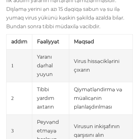
İlk addım yaranın hərtərəfli təmizlənməsidir.
Dişləmə yerini ən azı 15 dəqiqə sabun və su ilə
yumaq virus yükünü kəskin şəkildə azalda bilər.
Bundan sonra tibbi müdaxilə vacibdir.
addım
Fəaliyyət
Məqsəd
Yaranı
Virus hissəciklərini
dərhal
1
çıxarın
yuyun
Tibbi
Qiymətləndirmə və
yardım
müalicənin
2
axtarın
planlaşdırılması
Peyvənd
Virusun inkişafının
etməyə
3
qarşısını alın