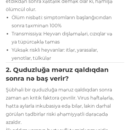
etdikdən sonra xəstəlik demək olar ki, həmişə
ölümcül olur.
Ölüm nisbəti: simptomların başlanğıcından
sonra təxminən 100%
Transmissiya: Heyvan dişləmələri, cızıqlar və
ya tüpürcəklə təmas
Yüksək riskli heyvanlar: itlər, yarasalar,
yenotlar, tülkülər
2. Quduzluğa məruz qaldıqdan
sonra nə baş verir?
Şübhəli bir quduzluğa məruz qaldıqdan sonra
zaman ən kritik faktora çevrilir. Virus həftələrlə,
hətta aylarla inkubasiya edə bilər, lakin dərhal
görülən tədbirlər riski əhəmiyyətli dərəcədə
azaldır.