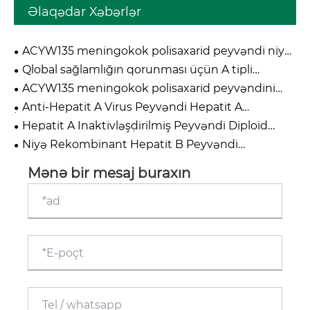
Əlaqədar Xəbərlər
ACYW135 meningokok polisaxarid peyvəndi niyə
qlobal meningitin qarşısının alınması
Qlobal sağlamlığın qorunması üçün A tipli
kampaniyaları üçün vacibdir?
menenjit peyvəndini vacib edən nədir?
ACYW135 meningokok polisaxarid peyvəndini
çoxsaylı seroqruplara qarşı təsirli edən nədir?
Anti-Hepatit A Virus Peyvəndi Hepatit A
İnfeksiyasına Qarşı Effektiv Müdafiəni Necə
Hepatit A İnaktivləşdirilmiş Peyvəndi Diploid
Dəstəkləyir?
Hüceyrə: Onu Müasir İmmunlaşdırma Proqramları
Niyə Rekombinant Hepatit B Peyvəndi
üçün Etibarlı Seçim edən Nədir?
Hansenula Polymorpha Qlobal Hepatit B Qarşısının
Alınması və Qaraciyər Xərçənginin İlkin Mühafizəsi
Mənə bir mesaj buraxın
üçün Qızıl Standartdır?