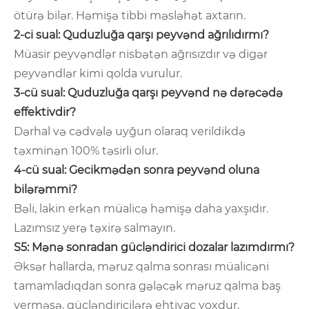
ötürə bilər. Həmişə tibbi məsləhət axtarın.
2-ci sual: Quduzluğa qarşı peyvənd ağrılıdırmı?
Müasir peyvəndlər nisbətən ağrısızdır və digər
peyvəndlər kimi qolda vurulur.
3-cü sual: Quduzluğa qarşı peyvənd nə dərəcədə
effektivdir?
Dərhal və cədvələ uyğun olaraq verildikdə
təxminən 100% təsirli olur.
4-cü sual: Gecikmədən sonra peyvənd oluna
bilərəmmi?
Bəli, lakin erkən müalicə həmişə daha yaxşıdır.
Lazımsız yerə təxirə salmayın.
S5: Mənə sonradan gücləndirici dozalar lazımdırmı?
Əksər hallarda, məruz qalma sonrası müalicəni
tamamladıqdan sonra gələcək məruz qalma baş
verməsə, gücləndiricilərə ehtiyac yoxdur.