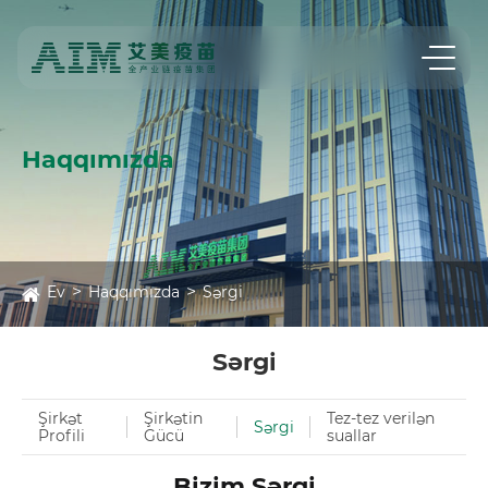
Haqqımızda
Ev
Haqqımızda
Sərgi
Sərgi
Şirkət
Şirkətin
Tez-tez verilən
Sərgi
Profili
Gücü
suallar
Bizim Sərgi