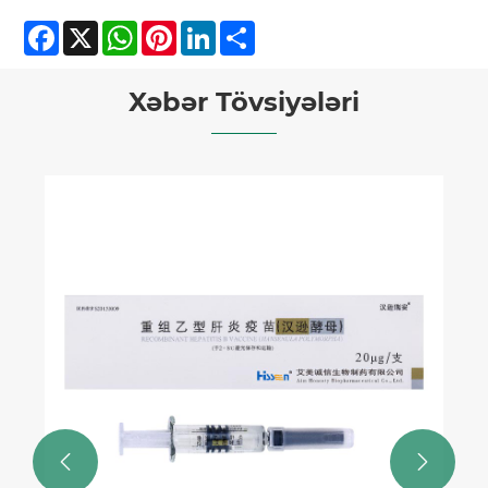
Facebook
X
WhatsApp
Pinterest
LinkedIn
Share
Xəbər Tövsiyələri

