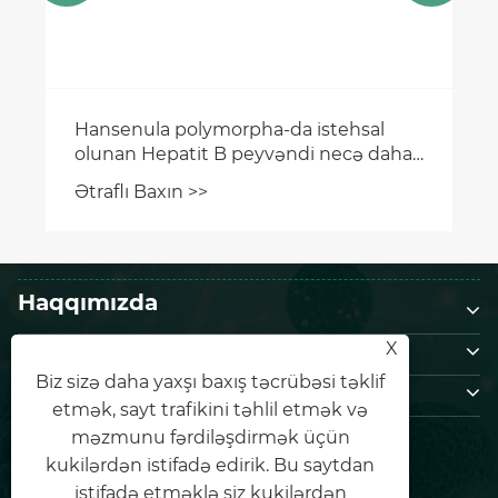
Hansenula polymorpha-da istehsal
olunan Hepatit B peyvəndi necə daha
təhlükəsiz və daha effektiv qorunma
Ətraflı Baxın >>
təmin edir?
Haqqımızda
Məhsullar
X
Biz sizə daha yaxşı baxış təcrübəsi təklif
Bizimlə əlaqə saxlayın
etmək, sayt trafikini təhlil etmək və
BİZİ İZLƏ
məzmunu fərdiləşdirmək üçün
kukilərdən istifadə edirik. Bu saytdan
istifadə etməklə siz kukilərdən